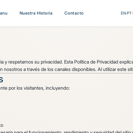
sanu
Nuestra Historia
Contacto
EN
·
PT
·
 y respetamos su privacidad. Esta Política de Privacidad explica
osotros a través de los canales disponibles. Al utilizar este sit
s
e por los visitantes, incluyendo:
to
aria para el funcionamiento, rendimiento y seguridad del sitio